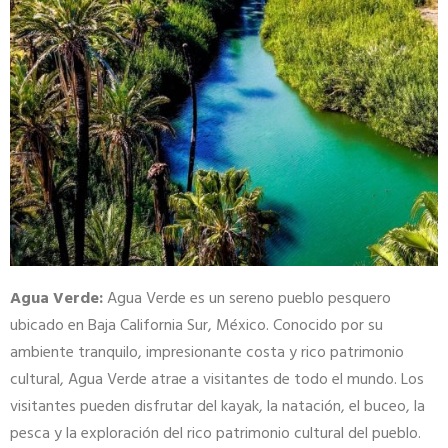
Agua Verde:
Agua Verde es un sereno pueblo pesquero
ubicado en Baja California Sur, México. Conocido por su
ambiente tranquilo, impresionante costa y rico patrimonio
cultural, Agua Verde atrae a visitantes de todo el mundo. Los
visitantes pueden disfrutar del kayak, la natación, el buceo, la
pesca y la exploración del rico patrimonio cultural del pueblo.